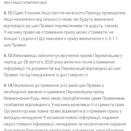
якої іншої компенсації.
6.12.
Один Учасник Акції протягом всього Періоду проведення
Акції незалежно від кількості чеків, які будуть визначені
відповідно до цих Правил переможними та дадуть такому
Учаснику право на отримання призу, може отримати: не
більше 1 (одного) Щотижневого призу визначеного п. 6.1.1..
цих Правил.
6.13.
Виконавець забезпечує вручення призів Переможцям у
період до 28 лютого 2026 року включно після отримання
інформації та документів від Переможців відповідно до цих
Правил та підтвердження їх достовірності.
6.14.
Неухильне дотримання усіх умов цих Правил є
необхідною умовою отримання Переможцем призу.
Невиконання будь-яких умов, передбачених цими Правилами,
позбавляє відповідного Учасника можливості отримати приз.
Організатор має повне право відмовити в отриманні призу у
випадку ненадання Учасником повної інформації, надання
недостовірної інформації, ненадання чи несвоєчасне надання
Учасником Виконавцю необхідних документів, передбачених