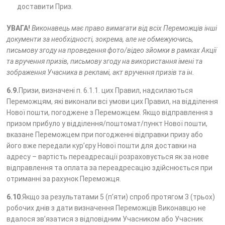
доставити Приз.
УВАГА!
Виконавець має право вимагати від всіх Переможців інші
документи за необхідності, зокрема, але не обмежуючись,
письмову згоду на проведення фото/відео зйомки в рамках Акції
та вручення призів, письмову згоду на використання імені та
зображення Учасника в рекламі, акт вручення призів та ін.
6.9.
Призи, визначені п. 6.1.1. цих Правил, надсилаються
Переможцям, які виконали всі умови цих Правил, на відділення
Нової пошти, погоджене з Переможцем. Якщо відправлення з
призом прибуло у відділення/поштомат/пункт Нової пошти,
вказане Переможцем при погодженні відправки призу або
його вже передали кур’єру Нової пошти для доставки на
адресу – вартість переадресації розраховується як за нове
відправлення та оплата за переадресацію здійснюється при
отриманні за рахунок Переможця.
6.10
.Якщо за результатами 5 (п’яти) спроб протягом 3 (трьох)
робочих днів з дати визначення Переможців Виконавцю не
вдалося зв’язатися з відповідним Учасником або Учасник