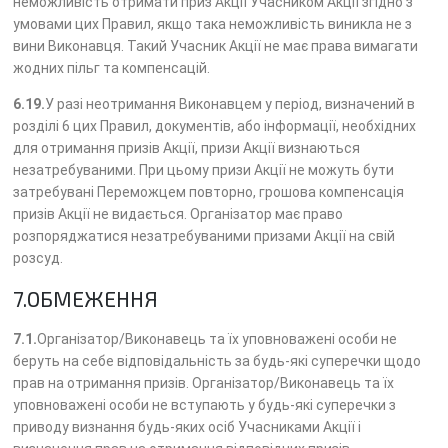
неможливість отримати приз Акції Учасником Акції згідно з
умовами цих Правил, якщо така неможливість виникла не з
вини Виконавця. Такий Учасник Акції не має права вимагати
жодних пільг та компенсацій.
6.19.
У разі неотримання Виконавцем у період, визначений в
розділі 6 цих Правил, документів, або інформації, необхідних
для отримання призів Акції, призи Акції визнаються
незатребуваними. При цьому призи Акції не можуть бути
затребувані Переможцем повторно, грошова компенсація
призів Акції не видається. Організатор має право
розпоряджатися незатребуваними призами Акції на свій
розсуд.
7.ОБМЕЖЕННЯ
7.1.
Організатор/Виконавець та їх уповноважені особи не
беруть на себе відповідальність за будь-які суперечки щодо
прав на отримання призів. Організатор/Виконавець та їх
уповноважені особи не вступають у будь-які суперечки з
приводу визнання будь-яких осіб Учасниками Акції і