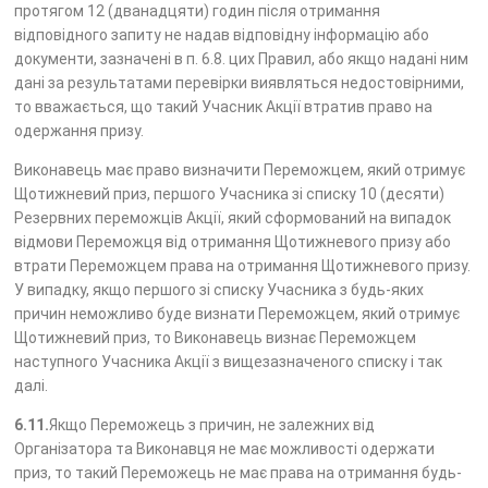
протягом 12 (дванадцяти) годин після отримання
відповідного запиту не надав відповідну інформацію або
документи, зазначені в п. 6.8. цих Правил, або якщо надані ним
дані за результатами перевірки виявляться недостовірними,
то вважається, що такий Учасник Акції втратив право на
одержання призу.
Виконавець має право визначити Переможцем, який отримує
Щотижневий приз, першого Учасника зі списку 10 (десяти)
Резервних переможців Акції, який сформований на випадок
відмови Переможця від отримання Щотижневого призу або
втрати Переможцем права на отримання Щотижневого призу.
У випадку, якщо першого зі списку Учасника з будь-яких
причин неможливо буде визнати Переможцем, який отримує
Щотижневий приз, то Виконавець визнає Переможцем
наступного Учасника Акції з вищезазначеного списку і так
далі.
6.11.
Якщо Переможець з причин, не залежних від
Організатора та Виконавця не має можливості одержати
приз, то такий Переможець не має права на отримання будь-