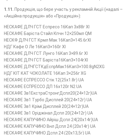
1.11.
Продукція, що бере участь у рекламній Акції (надалі –
«Акційна продукція» або «Продукція»):
НЕСКАФЕ ДЛЧ ГСТ Еспресо 16Кап 3х88г XI
НЕСКАФЕ Баріста Стайл Кпчн 12×250мл QM
НЕСКФ ДЛЧ ГСТ Крмл Мак 16Кап3×145.6гXI
НДГ Кафе О Ле 16Кап3×160г XI
НЕСКАФЕ ДЛЧ ГСТ Лунго 16Кап 3×89.6г XI
НЕСКАФЕ ДЛЧ ГСТ Баріста16Кап3×104гXI
НЕСКАФЕ ДЛЧГСТКдЕспрМак16Кап3×100.8gN2XG
НДГ КІТ КАТ ЧОКОЛАТЕ 16Кап 3×256г XG
НЕСКАФЕ ЕСПРЕССО Стік 12(25х1.8г) UA
НЕСКАФЕ ЕСПРЕССО ДП 16х120г N2 UA
НЕСКАФЕ 3в1ЕкстраСтронгДспл20(24×12г)UA
НЕСКАФЕ 3в1 Турбо Дисплей 20(24×12г) UA
НЕСКАФЕ 3в1 Крімі Дисплей 20(24×12г)UA
НЕСКАФЕ 3в1 Оріджінал Дспл 20(24×12г) UA
НЕСКАФЕ КАПУЧИНО Айріш Дспл 24(20х14г)UA
НЕСКАФЕ КАПУЧИНО Внл Дспл 24 (20х14г) UA
НЕСКАФЕ КАПУЧИНО Дспл 24 (20х13,5г) UA