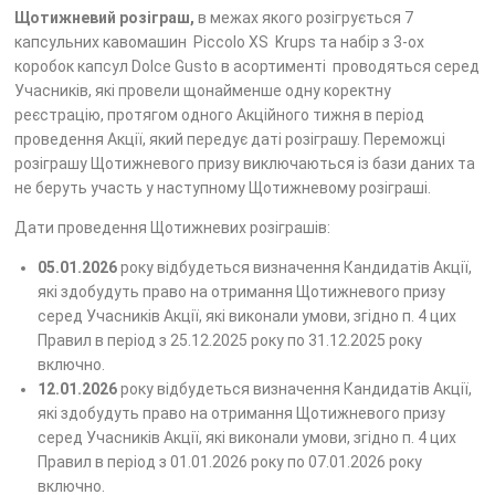
Щотижневий розіграш,
в межах якого розігрується 7
капсульних кавомашин Piccolo XS Krups та набір з 3-ох
коробок капсул Dolce Gusto в асортименті
проводяться серед
Учасників, які провели щонайменше одну коректну
реєстрацію, протягом одного Акційного тижня в період
проведення Акції, який передує даті розіграшу. Переможці
розіграшу Щотижневого призу виключаються із бази даних та
не беруть участь у наступному Щотижневому розіграші.
Дати проведення Щотижневих розіграшів:
05.01.2026
року відбудеться визначення Кандидатів Акції,
які здобудуть право на отримання Щотижневого призу
серед Учасників Акції, які виконали умови, згідно п. 4 цих
Правил в період з 25.12.2025 року по 31.12.2025 року
включно.
12.01.2026
року відбудеться визначення Кандидатів Акції,
які здобудуть право на отримання Щотижневого призу
серед Учасників Акції, які виконали умови, згідно п. 4 цих
Правил в період з 01.01.2026 року по 07.01.2026 року
включно.