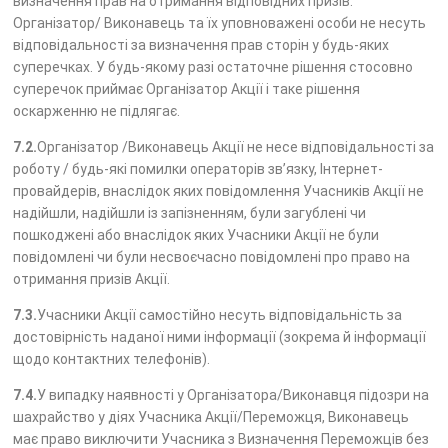
визначення прав на отримання відповідних призів.
Організатор/ Виконавець та їх уповноважені особи не несуть
відповідальності за визначення прав сторін у будь-яких
суперечках. У будь-якому разі остаточне рішення стосовно
суперечок приймає Організатор Акції і таке рішення
оскарженню не підлягає.
7.2.
Організатор /Виконавець Акції не несе відповідальності за
роботу / будь-які помилки операторів зв’язку, Інтернет-
провайдерів, внаслідок яких повідомлення Учасників Акції не
надійшли, надійшли із запізненням, були загублені чи
пошкоджені або внаслідок яких Учасники Акції не були
повідомлені чи були несвоєчасно повідомлені про право на
отримання призів Акції.
7.3.
Учасники Акції самостійно несуть відповідальність за
достовірність наданої ними інформації (зокрема й інформації
щодо контактних телефонів).
7.4.
У випадку наявності у Організатора/Виконавця підозри на
шахрайство у діях Учасника Акції/Переможця, Виконавець
має право виключити Учасника з Визначення Переможців без