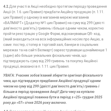
4.2.
Для участі в Акції необхідно протягом періоду проведення
Акції (п. 1.6. цих Правил) придбати Акційну продукцію (п. 1.11.
цих Правил) у одному із магазинів мережі магазинів
«ВАЛМАРТ» (Додатку №1 цих Правил) на суму від 299 (двісті
дев’яносто дев’ять) гривень і більше одним чеком, коректно
пройти реєстрацію у Google Формі, відсканувавши QR- код,
(який знаходиться на всіх інформаційних носіях про Акцію, а
саме: постер, стопер в торговій залі, банери в соціальних
мережах та на сайті Велмарт) зареєструвавши щонайменше 1
(один) або більше унікальних фіскальних чеків, що
підтверджують суму від 299 гривень та покупку Акційної
продукції, вказаної в п. 1.11. цих Правил.
УВАГА: Учасник зобов’язаний зберегти оригінал фіскального
чека, що підтверджує придбання Акційної продукції одним
чеком на суму від 299 (двісті дев’яносто дев’ять) гривень і
більше в період проведення Акції! Дата чеку на купівлю
Акційної продукції повинна бути в період з «25» грудня 2025
року до «07» січня 2026 року включно.