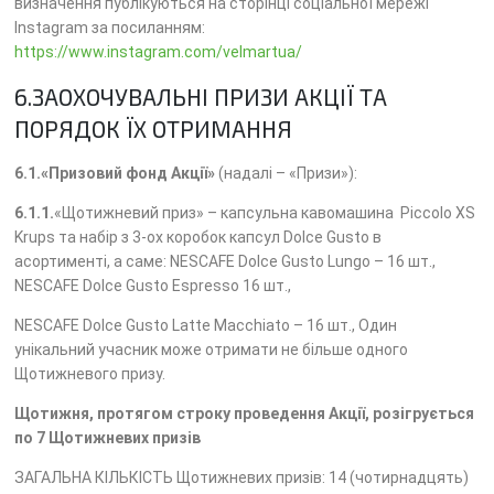
визначення публікуються на сторінці соціальної мережі
Instagram за посиланням:
https://www.instagram.com/velmartua/
6.ЗАОХОЧУВАЛЬНІ ПРИЗИ АКЦІЇ ТА
ПОРЯДОК ЇХ ОТРИМАННЯ
6.1.«Призовий фонд Акції»
(надалі – «Призи»):
6.1.1.
«Щотижневий приз» – капсульна кавомашина Piccolo XS
Krups та набір з 3-ох коробок капсул Dolce Gusto в
асортименті, а саме: NESCAFE Dolce Gusto Lungo – 16 шт.,
NESCAFE Dolce Gusto Espresso 16 шт.,
NESCAFE Dolce Gusto Latte Macchiato – 16 шт., Один
унікальний учасник може отримати не більше одного
Щотижневого призу.
Щотижня, протягом строку проведення Акції, розігрується
по 7 Щотижневих призів
ЗАГАЛЬНА КІЛЬКІСТЬ Щотижневих призів: 14 (чотирнадцять)