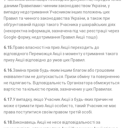
даними Правилами і чинним законодавством України, у
випадку недотримання Учасником інших положень цих
Правил та чинного законодавства України, а також при
обґрунтованій підозрі такого Учасника у шахрайських діях
(некоректна інформація, зазначена під час реєстрації через
Google-форму, недотримання Правил Акції тощо).
6.15.
Право власності на приз Акції переходить до
відповідного Переможця Акції з моменту отримання такого
призу Акції відповідно до умов цих Правил.
6.16.
Заміна призів будь-яким іншим благом або грошовим
еквівалентом не допускається. Призи обміну та поверненню
не підлягають. Відповідальність Організатора обмежується
вартістю та кількістю призів, зазначених у цих Правилах.
6.17.
У випадку, якщо Учасник Акції з будь-яких причин не
може отримати приз Акції особисто, такий Учасник не має
права поступитися своїм правом третій особі.
6.18.
Виконавець Акції не несе відповідальності за