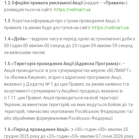
1.2.Офіційні правила рекламної Акції
(надалі – «
Правила
»)
розміщуються на сайті:
https://velmart.ua
1.3.
Коротка інформація про строки проведення Акції, її
правила та умови буде доступна на сайті:
https://velmart.ua
1.4.«Доба»
– відрізок часу в період однієї астрономічної доби з
00 годин 00 хвилин 00 секунд до 23 годин 59 хвилин 59 секунд
за київським часом.
1.5.«Територія проведення Акції (Адресна Програма)»:
–
Акція проводиться в усіх супермаркетах мережі «ВЕЛМАРТ»
та «Велика Кишеня», згідно з адресною програмою Акції,
вказаної у Додатку № 1 до цих Правил, за умови наявності в
асортименті супермаркету Акційної продукції, вказаної в
п.1.11. цих Правил. Акція проводиться на всій території
України, за винятком територій, на яких ведуться бойові дії та
територій, тимчасово окупованих Російською Федерацією та/
або збройними формуваннями Російської Федерації.
1.6.«Період проведення Акції»:
з «00» годин «00» хвилин 25
грудня 2025 року до «23» годин «59» хвилин 07 січня 2026 року