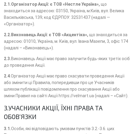
2.1.Організатор Акції: є ТОВ «Нестле Україна»,
що
знаходиться за адресою: 03150, Україна, м.Київ, вул. Велика
Васильківська, 139; код ЄДРПОУ: 32531437 (надалі —
«Організатор»).
2.2.Виконавець Акції:
є ТОВ «Акцентіка»,
що знаходиться за
адресою: 01010, Україна, м. Київ, вул. Івана Мазепи, 3, офіс 174
(надалі – «Виконавець»).
2.3.
Виконавець Акції має право залучити будь-яких третіх осіб
до проведення Акції.
2.4
.Організатор Акції має право скасувати проведення Акції
або змінити ці Правила, попередивши про це Учасників
шляхом публікації повідомлення про скасування Акції або
зміни Правил на сайті Акції https://velmart.ua (надалі – «Сайт).
3.УЧАСНИКИ АКЦІЇ, ЇХНІ ПРАВА ТА
ОБОВ’ЯЗКИ
3.1.
Особи, які відповідають умовам пунктів 3.2.-3.6. цих