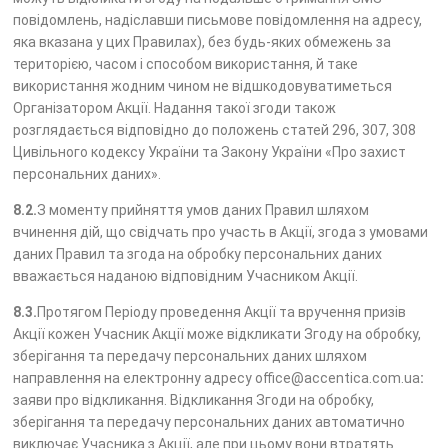
повідомлень, надіславши письмове повідомлення на адресу,
яка вказана у цих Правилах), без будь-яких обмежень за
територією, часом і способом використання, й таке
використання жодним чином не відшкодовуватиметься
Організатором Акції. Надання такої згоди також
розглядається відповідно до положень статей 296, 307, 308
Цивільного кодексу України та Закону України «Про захист
персональних даних».
8.2.
З моменту прийняття умов даних Правил шляхом
вчинення дій, що свідчать про участь в Акції, згода з умовами
даних Правил та згода на обробку персональних даних
вважається наданою відповідним Учасником Акції.
8.3.
Протягом Періоду проведення Акції та вручення призів
Акції кожен Учасник Акції може відкликати Згоду на обробку,
зберігання та передачу персональних даних шляхом
направлення на електронну адресу
office@accentica.com.ua
:
заяви про відкликання. Відкликання Згоди на обробку,
зберігання та передачу персональних даних автоматично
виключає Учасника з Акції, але при цьому вони втратять