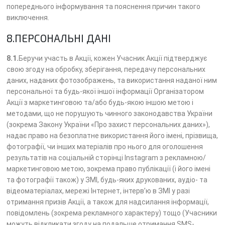
попереднього інформування та пояснення причин такого
виключення.
8.ПЕРСОНАЛЬНІ ДАНІ
8.1.
Беручи участь в Акції, кожен Учасник Акції підтверджує
свою згоду на обробку, зберігання, передачу персональних
даних, наданих фотозображень, та використання наданої ним
персональної та будь-якої іншої інформації Організатором
Акції з маркетинговою та/або будь-якою іншою метою і
методами, що не порушують чинного законодавства України
(зокрема Закону України «Про захист персональних даних»),
надає право на безоплатне використання його імені, прізвища,
фотографії, чи інших матеріалів про нього для оголошення
результатів на соціальній сторінці Instagram з рекламною/
маркетинговою метою, зокрема право публікації (і його імені
та фотографії також) у ЗМІ, будь-яких друкованих, аудіо- та
відеоматеріалах, мережі Інтернет, інтерв’ю в ЗМІ у разі
отримання призів Акції, а також для надсилання інформації,
повідомлень (зокрема рекламного характеру) тощо (Учасники
можуть відкликати згоду на подальше отримання SMS-