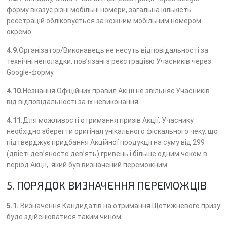
форму вказує різні мобільні номери, загальна кількість
реєстрацій обліковується за кожним мобільним номером
окремо.
4.9.
Організатор/Виконавець не несуть відповідальності за
технічні неполадки, пов’язані з реєстрацією Учасників через
Google-форму.
4.10.
Незнання Офіційних правил Акції не звільняє Учасників
від відповідальності за їх невиконання.
4.11.
Для можливості отримання призів Акції, Учаснику
необхідно зберегти оригінал унікального фіскального чеку, що
підтверджує придбання Акційної продукції на суму від 299
(двісті дев’яносто дев’ять) гривень і більше одним чеком в
період Акції, який був визначений переможним.
5. ПОРЯДОК ВИЗНАЧЕННЯ ПЕРЕМОЖЦІВ
5.1.
Визначення Кандидатів на отримання Щотижневого призу
буде здійснюватися таким чином: