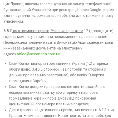
цих Правил, шляхом телефонування на номер телефону, який
був зазначений Учасником при реєстрації через Google-форму,
для з’ясування інформації, що необхідна для отримання призу
Учасником.
6.8.
Для отримання призів, Учасник протягом
12 (дванадцяти)
годин з моменту отримання повідомлення про визначення
Переможцем повинен надати Виконавцю Акції скановані копії
нижчезазначених документів на електронну
адресу
office@accentica.com.ua
:
Скан-Копію паспорта громадянина України (1,2 сторінки
обов’язково, 3,4,5,6 сторінки – за потреби та сторінка з
даними про останню реєстрацію), або копію ID-картки
громадянина України;
Скан-Копію довідки про присвоєння ідентифікаційного
номера платника податку або сторінку з паспорта
громадянина України про відмову від присвоєння
ідентифікаційного номера платника податку;
Для отримання Щотижневих призів, визначених п. 6.1.1. цих
Правил, – номер відділення Нової пошти, на яке необхідно