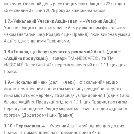
включно. Останній день реєстрації чеків в Акції – «23» годин
«59» хвилин 07 січня 2026 року за київським часом.
1.7.«Унікальний Учасник Акції» (далі – «Учасник Акції»)
–
Учасник Акції з належним лише йому унікальним фіскальним
чеком (детальніше у Розділі 4 цих Правил), який виконав умови
Акції згідно з даними Правилами.
1.8.«Товари, що беруть участь у рекламній Акції» (далі –
«Акційна продукція»)
– товари ТМ «NESCAFÉ®» та ТМ
«NESCAFÉ Dolce Gusto®», перелік зазачений в п. 1.11. цих цих
Правил
1.9.«Фіскальний чек»
(далі –
«чек»
) –фіскальний чек, що
видається касовим апаратом магазину роздрібної мережі,
який містить номер Чеку та засвідчує придбання 1 (однієї) або
більше Акційної Продукції згідно п. 1.11. цих Правил, протягом
Періоду проведення Акції у мережі магазинів, згідно адресної
програм (Додаток №1 цих Правил).
1.10.«Переможець»
– Учасник Акції, який відповідно до цих
Правил отримав право на отримання приза Акції.