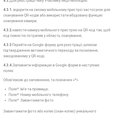
4.3.
Для реєстрації чеку Учаснику Акції необхідно:
4.3.1.
відкрити на своєму мобільному пристрої застосунок для
сканування QR-кодів або використати вбудовану функцію
сканування камери;
4.3.2.
навести камеру мобільного пристрою на QR-код так, щоб
код повністю потрапив у область сканування;
4.3.3
.Перейти на Google-форму для реєстрації, шляхом
підтвердження автоматичного переходу за посилання,
закодованому у QR-коді;
4.3.4.
Заповнити інформацію в Google-формі в наступних
полях:
Обов’язкові до заповнення, та позначені «*»
Поле*: Ім’я та прізвище;
Поле*: Номер мобільного телефону
Поле*: Завантажити фото
Завантажити фото або копію (скан-копію) унікального