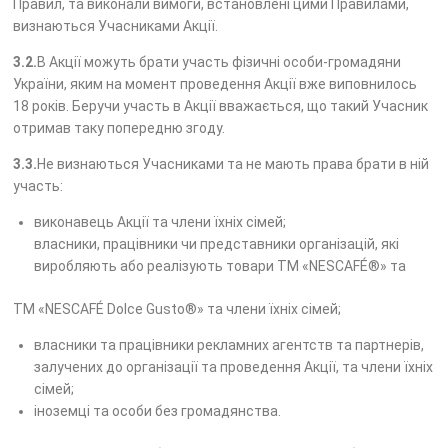
Правил, та виконали вимоги, встановлені цими Правилами,
визнаються Учасниками Акції.
3.2.
В Акції можуть брати участь фізичні особи-громадяни
України, яким на момент проведення Акції вже виповнилось
18 років. Беручи участь в Акції вважається, що такий Учасник
отримав таку попередню згоду.
3.3.
Не визнаються Учасниками та не мають права брати в ній
участь:
виконавець Акції та члени їхніх сімей;
власники, працівники чи представники організацій, які
виробляють або реалізують товари ТМ «NESCAFÉ®» та
ТМ «NESCAFÉ Dolce Gusto®» та члени їхніх сімей;
власники та працівники рекламних агентств та партнерів,
залучених до організації та проведення Акції, та члени їхніх
сімей;
іноземці та особи без громадянства.