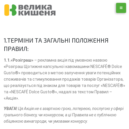
1.ТЕРМІНИ ТА ЗАГАЛЬНІ ПОЛОЖЕННЯ
ПРАВИЛ:
1.1.«Розіграш»
– рекламна акція під умовною назвою
«
Розіграш Щотижня капсульної кавомашини NESCAFÉ® Dolce
Gusto®» проводиться з метою залучення уваги потенційних
споживачів та стимулювання продажів товарів Організатора,
що реалізується під знаком для товарів та послуг «NESCAFÉ®»
та «NESCAFÉ Dolce Gusto®», надалі за текстом Правил –
«Акція».
УВАГА!
Ця Акція не є азартною грою, лотереєю, послугою у сфері
грального бізнесу, чи конкурсом, а ці Правила не є публічною
обіцянкою винагороди, чи умовами конкурсу.