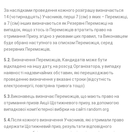
За наслідками проведення кожного розіграшу визначається
14 (чотирнадцять) Учасників, перші 7 (сім) з яких – Переможці,
а 7 (сім) інших визначаються як Резервні Переможці на
випадок, якщо хтось із Переможців втратить право на
отримання Призу, згідно з умовами цих правил, та Виконавцем
буде обрано наступного за списком Переможця, серед
резервних Переможців;
5.2.
Визначення Переможців, Кандидатів може бути
відкладено на іншу дату, на розсуд Організатора, у випадку
наявності надзвичайних обставин, які перешкоджають
проведенню визначення у вказані строки (відсутність
електроенергії, повітряна тривога тощо).
5.3.
Виконавець визначає Переможців, що мають право на
отримання призів Акції Щотижневого призу, за допомогою
випадкової комп’ютерної вибірки на сайті random.org.
5.4.
Після кожного визначення Учасників, які отримали право
одержати Щотижневий приз, результати відповідного