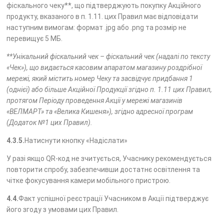
фіскального чеку**, що підтверджують покупку Акційного
продукту, вказаного в п. 1.11. цих Правил має відповідати
наступним вимогам: формат .jpg або .png та розмір не
перевищує 5 МБ.
**Унікальний фіскальний чек – фіскальний чек (надалі по тексту
«Чек»), що видається касовим апаратом магазину роздрібної
мережі, який містить номер Чеку та засвідчує придбання 1
(однієї) або більше Акційної Продукції згідно п. 1.11 цих Правил,
протягом Періоду проведення Акції у мережі магазинів
«ВЕЛМАРТ» та «Велика Кишеня»), згідно адресної програм
(Додаток №1 цих Правил).
4.3.5.
Натиснути кнопку «Надіслати»
У разі якщо QR-код не зчитується, Учаснику рекомендується
повторити спробу, забезпечивши достатнє освітлення та
чітке фокусування камери мобільного пристрою.
4.4.
Факт успішної реєстрації Учасником в Акції підтверджує
його згоду з умовами цих Правил.