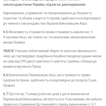
законодавством України, підлягає декларуванню.
Нарахування, утримання та перерахування до бюджету
податків та зборів з вартості призів, здійснюється відповідно
до чинного законодавства України Виконавцем Акції.
6.5.
Можливість отримати призи отримують виключно ті
Учасники Акції, які повністю та належним чином виконали
умови Правил.
УВАГА!
Учасник зобов’язаний зберегти оригінал фіскального
чека, що підтверджує придбання Акційної продукції одним чеком
на суму від 299 (двісті дев’яносто дев’ять) гривень і більше до
моменту вручення Призу.
6.6.
Визначення Переможців Акції, які отримують право
одержати призи, здійснюється відповідно до розділу 5 цих
Правил.
6.7.
Протягом 7 (семи) робочих днів з дати визначення
Переможців Виконавець зв’язується з Учасниками, які набули
права на отримання Щотижневого призу, визначених п. 5.1.