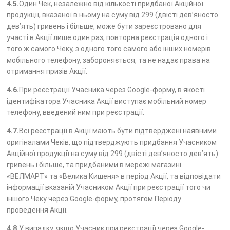
4.5.
Один Чек, незалежно від кількості придбаної Акційної
продукції, вказаної в ньому на суму від 299 (двісті дев’яносто
дев’ять) гривень і більше, може бути зареєстровано для
участі в Акції лише один раз, повторна реєстрація одного і
того ж самого Чеку, з одного того самого або інших номерів
мобільного телефону, забороняється, та не надає права на
отримання призів Акції.
4.6.
При реєстрації Учасника через Google-форму, в якості
ідентифікатора Учасника Акції виступає мобільний номер
телефону, введений ним при реєстрації.
4.7.
Всі реєстрації в Акції мають бути підтверджені наявними
оригіналами Чеків, що підтверджують придбання Учасником
Акційної продукції на суму від 299 (двісті дев’яносто дев’ять)
гривень і більше, та придбаними в мережі магазині
«ВЕЛМАРТ» та «Велика Кишеня» в період Акції, та відповідати
інформації вказаній Учасником Акції при реєстрації того чи
іншого Чеку через Google-форму, протягом Періоду
проведення Акції.
4.8.
У випадку, якщо Учасник при реєстрації через Google-