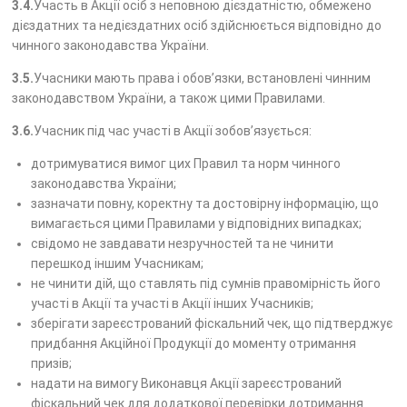
3.4.
Участь в Акції осіб з неповною дієздатністю, обмежено
дієздатних та недієздатних осіб здійснюється відповідно до
чинного законодавства України.
3.5.
Учасники мають права і обов’язки, встановлені чинним
законодавством України, а також цими Правилами.
3.6.
Учасник під час участі в Акції зобов’язується:
дотримуватися вимог цих Правил та норм чинного
законодавства України;
зазначати повну, коректну та достовірну інформацію, що
вимагається цими Правилами у відповідних випадках;
свідомо не завдавати незручностей та не чинити
перешкод іншим Учасникам;
не чинити дій, що ставлять під сумнів правомірність його
участі в Акції та участі в Акції інших Учасників;
зберігати зареєстрований фіскальний чек, що підтверджує
придбання Акційної Продукції до моменту отримання
призів;
надати на вимогу Виконавця Акції зареєстрований
фіскальний чек для додаткової перевірки дотримання