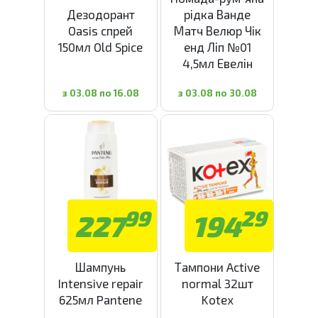
Дезодорант
рідка Ванде
Oasis спрей
Матч Велюр Чік
150мл Old Spice
енд Ліп №01
4,5мл Евелін
з 03.08 по 16.08
з 03.08 по 30.08
99
29
227
194
Шампунь
Тампони Active
Intensive repair
normal 32шт
625мл Pantene
Kotex