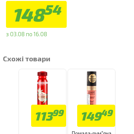
54
148
з 03.08 по 16.08
Схожі товари
99
49
113
149
Помада-рум”яна