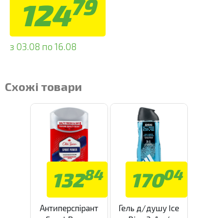
79
124
з 03.08 по 16.08
Схожі товари
84
04
132
170
Антиперспірант
Гель д/душу Ice