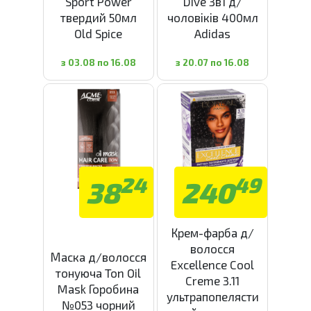
Sport Power
Dive 3в1 д/
твердий 50мл
чоловіків 400мл
Old Spice
Adidas
з 03.08 по 16.08
з 20.07 по 16.08
24
49
38
240
Крем-фарба д/
волосся
Маска д/волосся
Excellence Cool
тонуюча Ton Oil
Creme 3.11
Mask Горобина
ультрапопелясти
№053 чорний