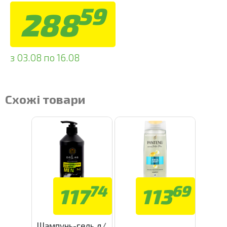
59
288
з 03.08 по 16.08
Схожі товари
74
69
117
113
Шампунь-гель д/