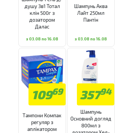
душу 3в1 Тотал
Шампунь Аква
клін 500г з
Лайт 250мл
дозатором
Пантін
Далас
з 03.08 по 16.08
з 03.08 по 16.08
69
94
109
357
Шампунь
Тампони Компак
Основний догляд
регуляр з
800мл з
аплікатором
дозатором Хед-