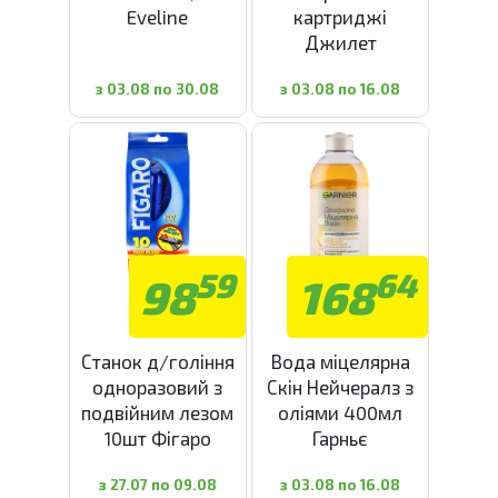
Eveline
картриджі
Джилет
з 03.08 по 30.08
з 03.08 по 16.08
59
64
98
168
Станок д/гоління
Вода міцелярна
одноразовий з
Скін Нейчералз з
подвійним лезом
оліями 400мл
10шт Фігаро
Гарньє
з 27.07 по 09.08
з 03.08 по 16.08