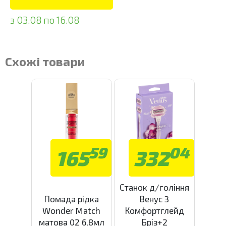
з 03.08 по 16.08
Схожі товари
59
04
165
332
Станок д/гоління
Помада рідка
Венус 3
Wonder Match
Комфортглейд
матова 02 6,8мл
Бріз+2