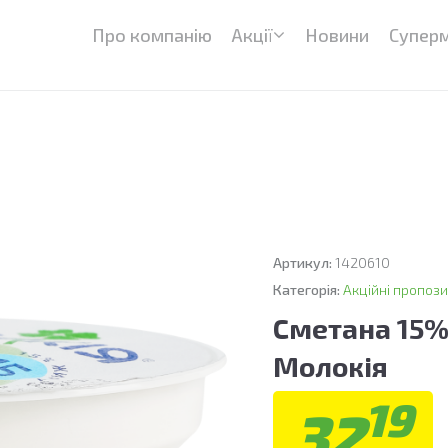
Про компанію
Акції
Новини
Супер
Артикул:
1420610
Категорія:
Акційні пропози
Сметана 15%
Молокія
19
32