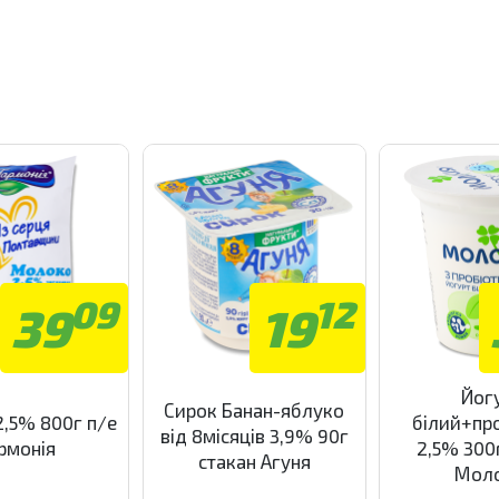
09
12
39
19
Йог
Сирок Банан-яблуко
,5% 800г п/е
білий+пр
від 8місяців 3,9% 90г
рмонія
2,5% 300
стакан Агуня
Моло