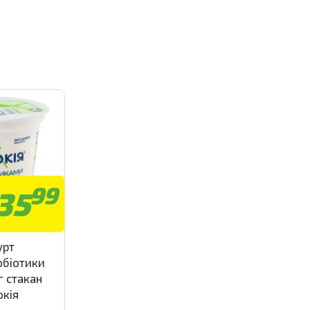
99
35
урт
обіотики
г стакан
кія