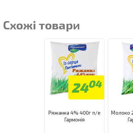
Схожі товари
04
24
Ряжанка 4% 400г п/е
Молоко 2
Гармонія
Га