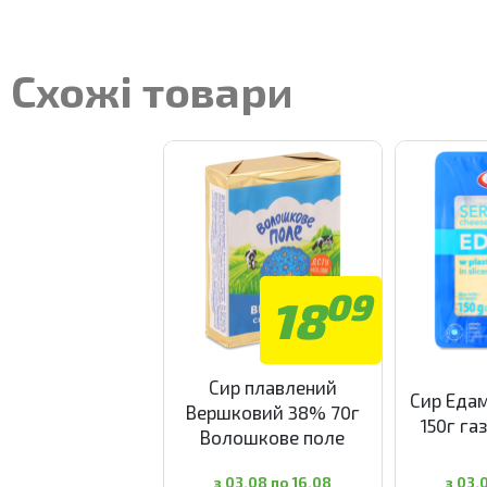
Схожі товари
09
18
Сир плавлений
Сир Едам
Вершковий 38% 70г
150г га
Волошкове поле
з 03.08 по 16.08
з 03.