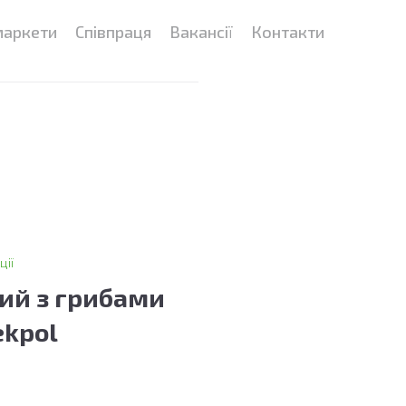
маркети
Співпраця
Вакансії
Контакти
ції
ий з грибами
ekpol