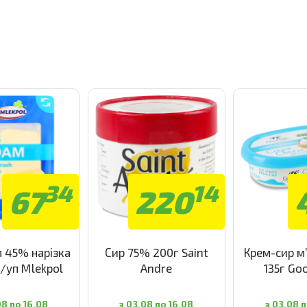
34
14
67
220
 45% нарізка
Сир 75% 200г Saint
Крем-сир м
з/уп Mlekpol
Andre
135г Go
08 по 16.08
з 03.08 по 16.08
з 03.08 п