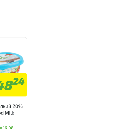
24
48
’який 20%
od Milk
о 16.08