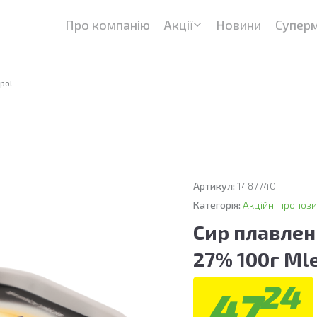
Про компанію
Акції
Новини
Супер
pol
Артикул:
1487740
Категорія:
Акційні пропози
Сир плавлен
27% 100г Ml
24
47