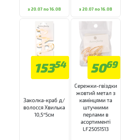
з 20.07 по 16.08
з 20.07 по 16.08
54
69
153
50
Сережки-гвіздки
жовтий метал з
Заколка-краб д/
камінцями та
волосся Хвилька
штучними
10,5*5см
перлами в
асортименті
LF25051513