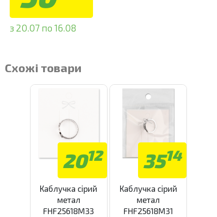
з 20.07 по 16.08
Схожі товари
12
14
20
35
Каблучка сірий
Каблучка сірий
метал
метал
FHF25618M33
FHF25618M31