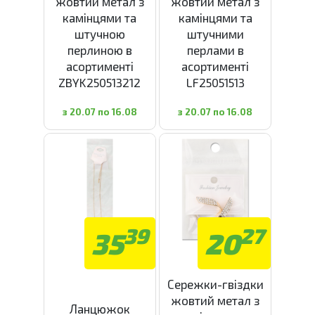
жовтий метал з
жовтий метал з
камінцями та
камінцями та
штучною
штучними
перлиною в
перлами в
асортименті
асортименті
ZBYK250513212
LF25051513
з 20.07 по 16.08
з 20.07 по 16.08
39
27
35
20
Сережки-гвіздки
жовтий метал з
Ланцюжок