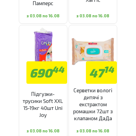
Памперс
з 03.08 по 16.08
з 03.08 по 16.08
44
14
690
47
Серветки вологі
Підгузки-
дитячі з
трусики Soft XXL
екстрактом
15-19кг 40шт Uni
ромашки 72шт з
Joy
клапаном ДаДа
з 03.08 по 16.08
з 03.08 по 16.08