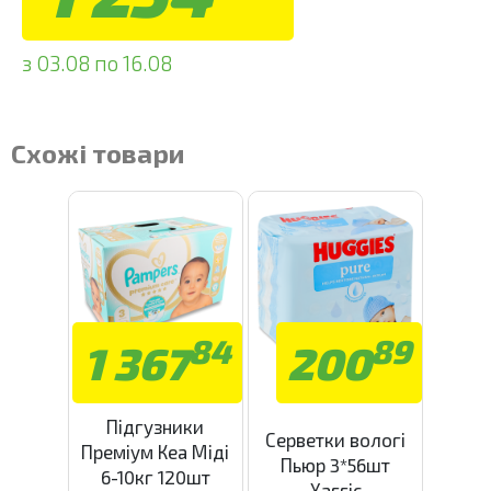
з 03.08 по 16.08
Схожі товари
84
89
1 367
200
Підгузники
Серветки вологі
Преміум Кеа Міді
Пьюр 3*56шт
6-10кг 120шт
Хаггіс