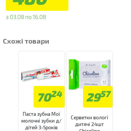
з 03.08 по 16.08
Схожі товари
24
57
70
29
Паста зубна Мої
Серветки вологі
молочні зубки д/
дитячі 24шт
дітей 3-5років
Chicolino