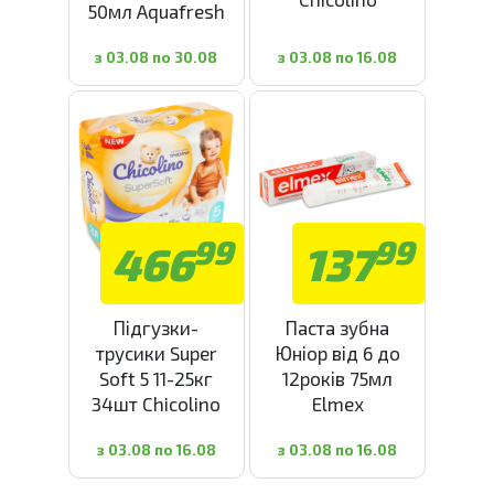
50мл Aquafresh
з 03.08 по 30.08
з 03.08 по 16.08
99
99
466
137
Підгузки-
Паста зубна
трусики Super
Юніор від 6 до
Soft 5 11-25кг
12років 75мл
34шт Chicolino
Elmex
з 03.08 по 16.08
з 03.08 по 16.08