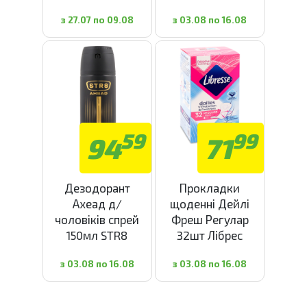
з 27.07 по 09.08
з 03.08 по 16.08
59
99
94
71
Дезодорант
Прокладки
Ахеад д/
щоденні Дейлі
чоловіків спрей
Фреш Регулар
150мл STR8
32шт Лібрес
з 03.08 по 16.08
з 03.08 по 16.08