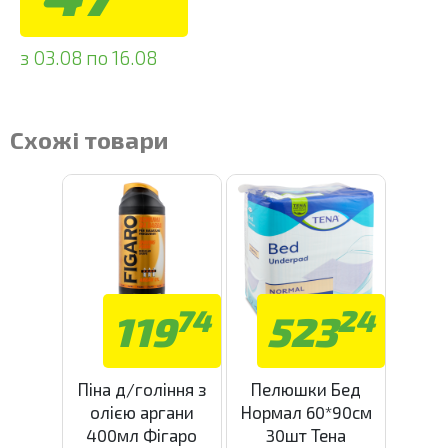
з 03.08 по 16.08
Схожі товари
74
24
119
523
Піна д/гоління з
Пелюшки Бед
олією аргани
Нормал 60*90см
400мл Фігаро
30шт Тена