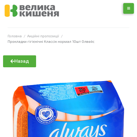
Головна
/
Акційні пропозиції
/
Прокладки гігієнічні Классік нормал 10шт Олвейс
Назад