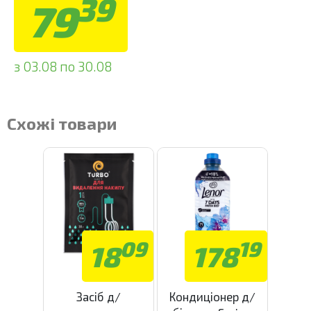
39
79
з 03.08 по 30.08
Схожі товари
09
19
18
178
Засіб д/
Кондиціонер д/