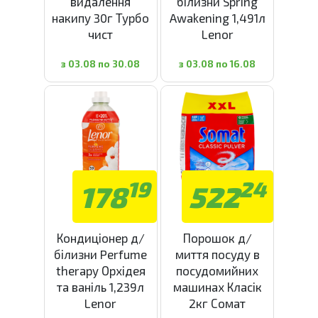
видалення
білизни Spring
накипу 30г Турбо
Awakening 1,491л
чист
Lenor
з 03.08 по 30.08
з 03.08 по 16.08
19
24
178
522
Кондиціонер д/
Порошок д/
білизни Perfume
миття посуду в
therapy Орхідея
посудомийних
та ваніль 1,239л
машинах Класік
Lenor
2кг Сомат