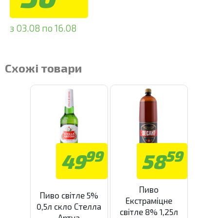
з 03.08 по 16.08
Схожі товари
99
59
49
58
Пиво
Пиво світле 5%
Екстраміцне
0,5л скло Стелла
світле 8% 1,25л
Артуа