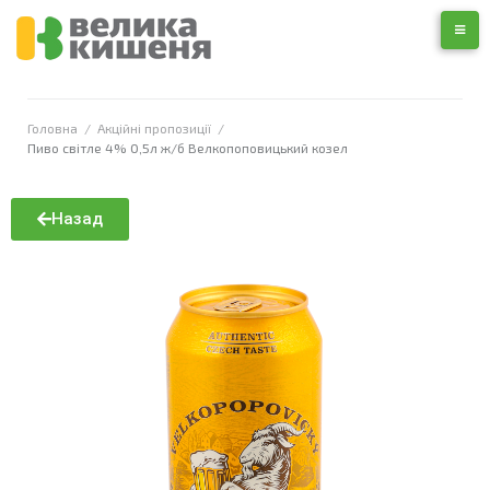
Головна
/
Акційні пропозиції
/
Пиво світле 4% 0,5л ж/б Велкопоповицький козел
Назад