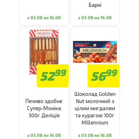
Барні
з 03.08 по 16.08
з 03.08 по 16.08
99
99
52
56
Шоколад Golden
Печиво здобне
Nut молочний з
Супер-Моніка
цілим мигдалем
300г Деліція
та курагою 100г
Millennium
з 03.08 по 16.08
з 03.08 по 16.08