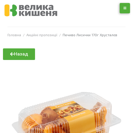
Головна
/
Акційні пропозиції
/
Печиво Лисички 170г Хрусталєв
Назад