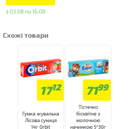
з 03.08 по 16.08
Схожі товари
12
99
17
71
Тістечко
Гумка жувальна
бісквітне з
Лісова суниця
молочною
14г Orbit
начинкою 5*30г