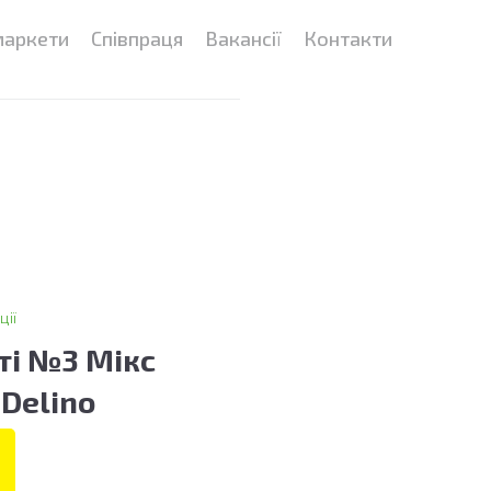
маркети
Співпраця
Вакансії
Контакти
ції
ті №3 Мікс
 Delino