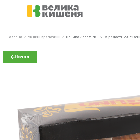
Головна
/
Акційні пропозиції
/
Печиво Асорті №3 Мікс радості 550г Deli
Назад