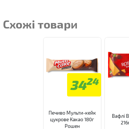
Схожі товари
24
34
Печиво Мульти-кейк
Вафлі В
цукрове Какао 180г
216
Рошен