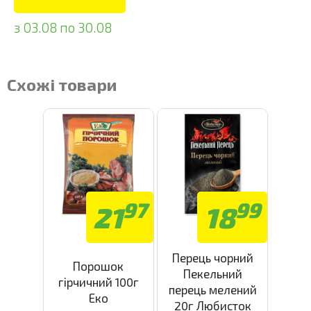
з 03.08 по 30.08
Схожі товари
97
99
21
18
Перець чорний
Порошок
Пекельний
гірчичний 100г
перець мелений
Еко
20г Любисток