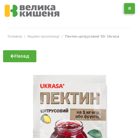
Головна
/
Акційні пропозиції
/
Пектин цитрусовий 10г Ukrasa
Назад