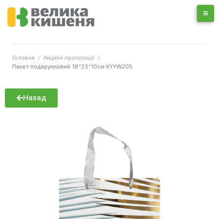
Головна
/
Акційні пропозиції
/
Пакет подарунковий 18*23*10см KYYW205
Назад