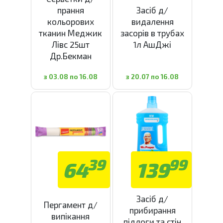
прання
Засіб д/
кольорових
видалення
тканин Меджик
засорів в трубах
Лівс 25шт
1л АшДжі
Др.Бекман
з 03.08 по 16.08
з 20.07 по 16.08
39
99
64
139
Засіб д/
Пергамент д/
прибирання
випікання
підлоги та стін