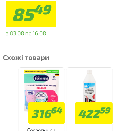
49
85
з 03.08 по 16.08
Схожі товари
64
59
316
422
Серветки д/