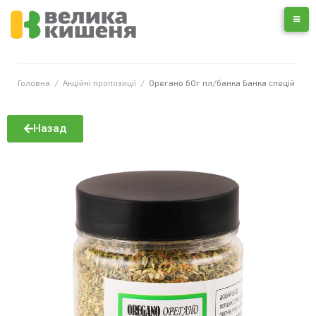
Головна
/
Акційні пропозиції
/
Орегано 60г пл/банка Банка спецій
Назад