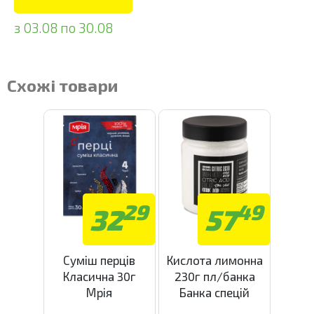
з 03.08 по 30.08
Схожі товари
29
49
32
57
Суміш перців
Кислота лимонна
Класична 30г
230г пл/банка
Мрія
Банка спецій