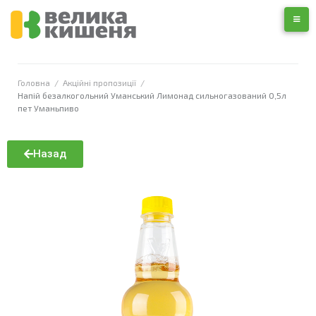
Головна
/
Акційні пропозиції
/
Напій безалкогольний Уманський Лимонад сильногазований 0,5л
пет Уманьпиво
Назад