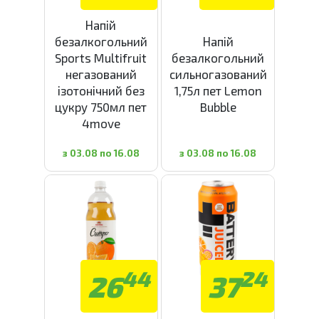
Напій
безалкогольний
Напій
Sports Multifruit
безалкогольний
негазований
сильногазований
ізотонічний без
1,75л пет Lemon
цукру 750мл пет
Bubble
4move
з 03.08 по 16.08
з 03.08 по 16.08
44
24
26
37