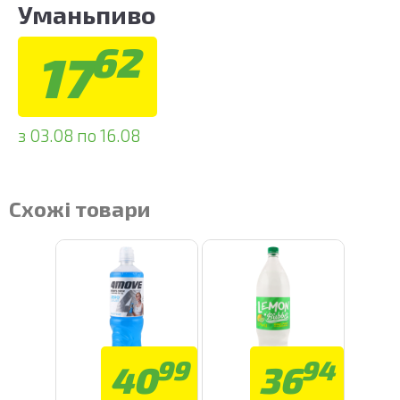
Уманьпиво
62
17
з 03.08 по 16.08
Схожі товари
99
94
40
36