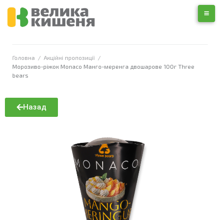
Головна
/
Акційні пропозиції
/
Морозиво-ріжок Monaco Манго-меренга двошарове 100г Three
bears
Назад