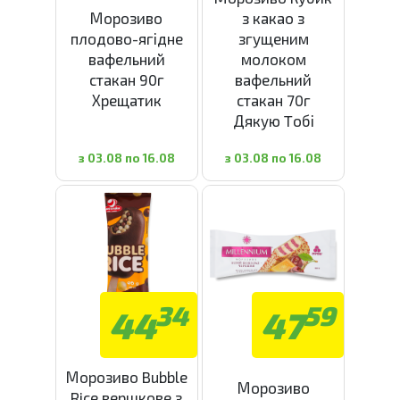
Морозиво
з какао з
плодово-ягідне
згущеним
вафельний
молоком
стакан 90г
вафельний
Хрещатик
стакан 70г
Дякую Tобі
з 03.08 по 16.08
з 03.08 по 16.08
34
59
44
47
Морозиво Bubble
Морозиво
Rice вершкове з