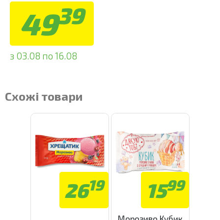
39
49
з 03.08 по 16.08
Схожі товари
19
99
26
15
Морозиво Кубик