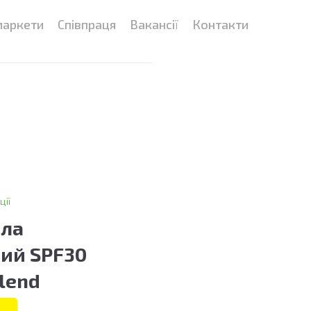
маркети
Співпраця
Вакансії
Контакти
ції
іла
ий SPF30
lend