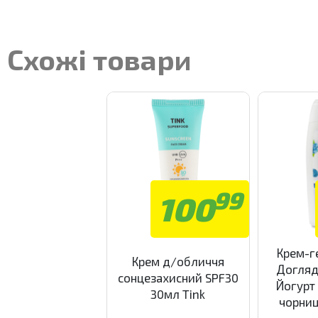
Схожі товари
99
100
Крем-г
Крем д/обличчя
Догляд 
сонцезахисний SPF30
Йогурт
30мл Tink
чорниц