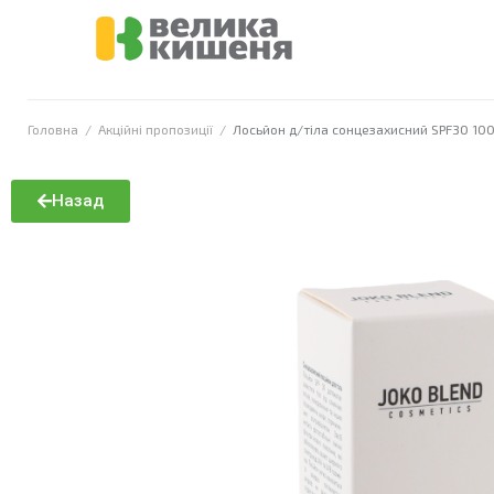
Головна
/
Акційні пропозиції
/
Лосьйон д/тіла сонцезахисний SPF30 100
Назад