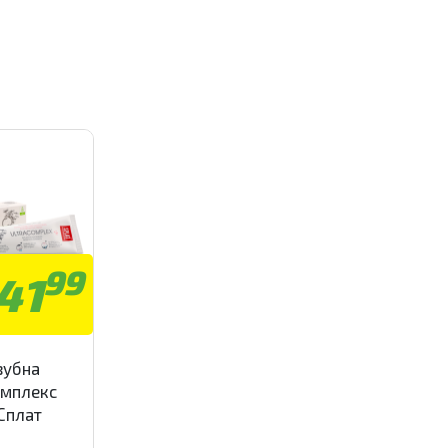
99
41
зубна
омплекс
Сплат