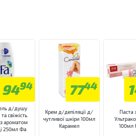
94
44
94
77
1
ель д/душу
Крем д/депіляції д/
Паста 
та свіжість
чутливої шкіри 100мл
Ультрак
 з ароматом
Карамел
100мл 
і 250мл Фа