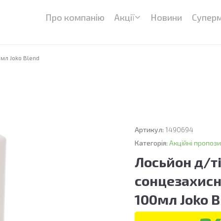
Про компанію
Акції
Новини
Супер
мл Joko Blend
Артикул:
1490694
Категорія:
Акційні пропози
Лосьйон д/т
сонцезахисн
100мл Joko B