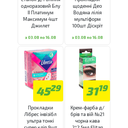
одноразовий Блу
щоденні Део
ІІ Платинум
Водяна лілія
Максимум 4шт
мультіформ
Джилет
100шт Діскріт
з 03.08 по 16.08
з 03.08 по 16.08
29
19
45
31
Прокладки
Крем-фарба д/
Лібрес інвізібл
брів та вій №21
ультра тонкі
чорна кава
супер кліп 9шт
2*2,5мл Elitan