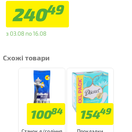
49
240
з 03.08 по 16.08
Схожі товари
84
49
100
154
Станок д/гоління
Прокладки