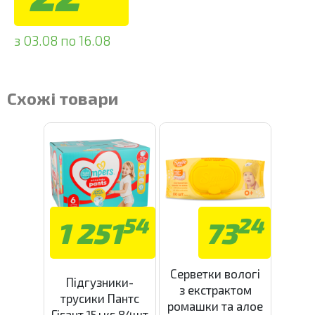
з 03.08 по 16.08
Схожі товари
54
24
1 251
73
Серветки вологі
Підгузники-
з екстрактом
трусики Пантс
ромашки та алое
Гігант 15+кг 84шт