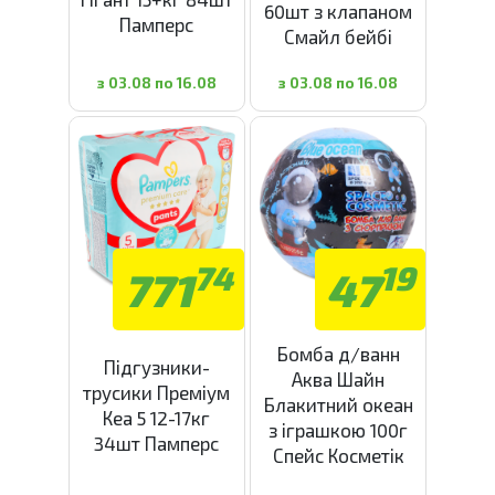
60шт з клапаном
Памперс
Смайл бейбі
з 03.08 по 16.08
з 03.08 по 16.08
74
19
771
47
Бомба д/ванн
Підгузники-
Аква Шайн
трусики Преміум
Блакитний океан
Кеа 5 12-17кг
з іграшкою 100г
34шт Памперс
Спейс Косметік