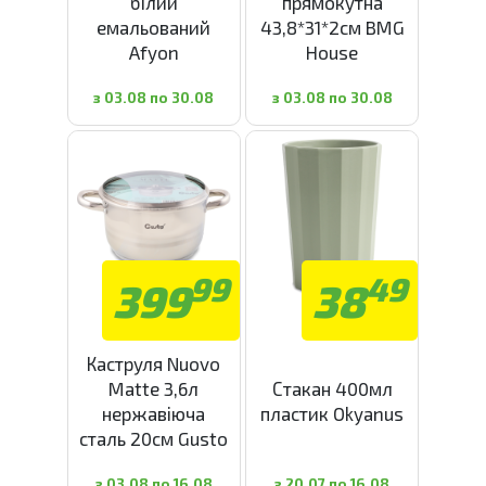
білий
прямокутна
емальований
43,8*31*2см BMG
Afyon
House
з 03.08 по 30.08
з 03.08 по 30.08
99
49
399
38
Каструля Nuovo
Matte 3,6л
Стакан 400мл
нержавіюча
пластик Okyanus
сталь 20см Gusto
з 03.08 по 16.08
з 20.07 по 16.08