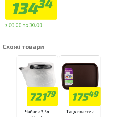
34
134
з 03.08 по 30.08
Схожі товари
79
49
721
175
Чайник 3,5л
Таця пластик