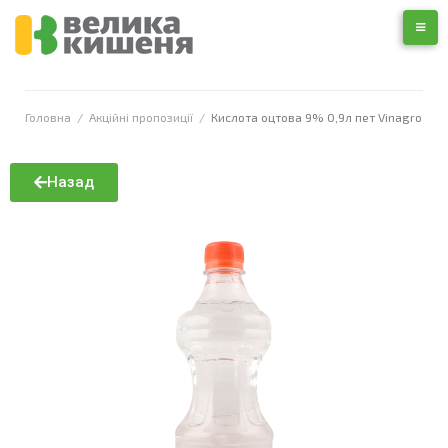
Головна
/
Акційні пропозиції
/
Кислота оцтова 9% 0,9л пет Vinagro
Назад