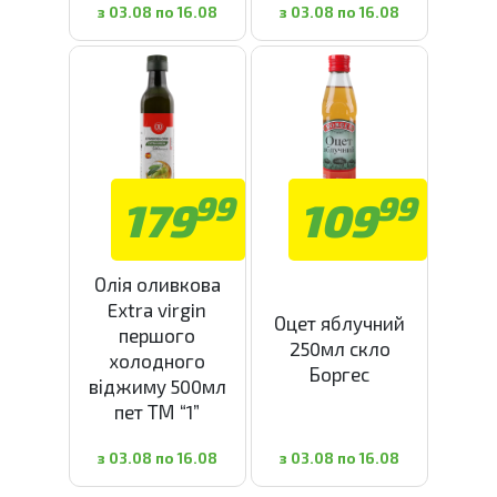
з 03.08 по 16.08
з 03.08 по 16.08
99
99
179
109
Олія оливкова
Extra virgin
Оцет яблучний
першого
250мл скло
холодного
Боргес
віджиму 500мл
пет ТМ “1”
з 03.08 по 16.08
з 03.08 по 16.08