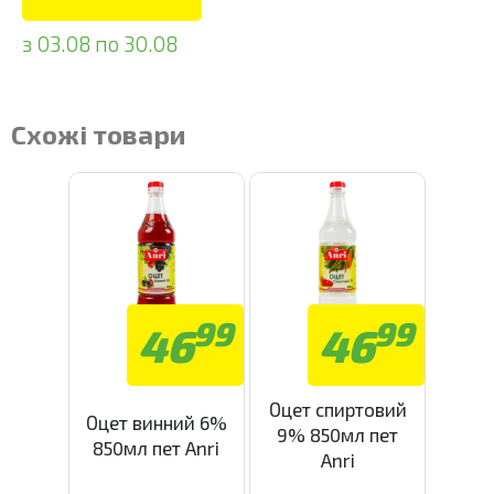
з 03.08 по 30.08
Схожі товари
99
99
46
46
Оцет спиртовий
Оцет винний 6%
9% 850мл пет
850мл пет Anri
Anri