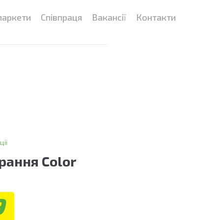
маркети
Співпраця
Вакансії
Контакти
ції
рання Color
9