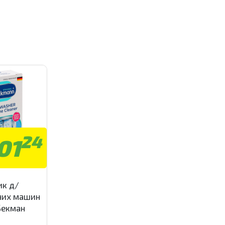
24
01
ик д/
них машин
Бекман