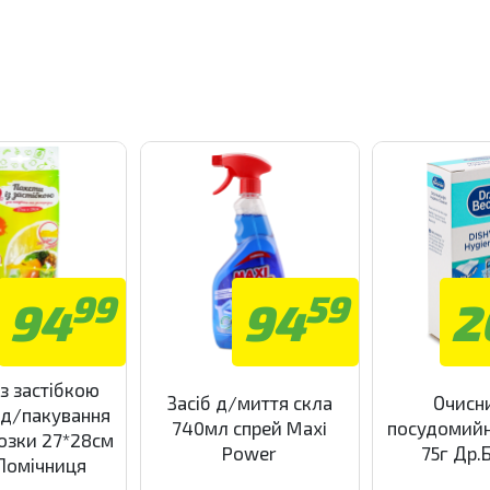
99
59
94
94
2
з застібкою
Засіб д/миття скла
Очисн
 д/пакування
740мл спрей Maxi
посудомий
озки 27*28см
Power
75г Др.
Помічниця