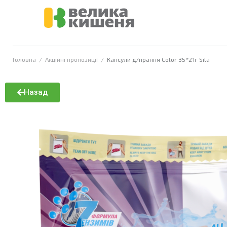
Головна
/
Акційні пропозиції
/
Капсули д/прання Color 35*21г Sila
Назад