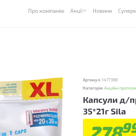
Про компанію
Акції
Новини
Супер
Артикул:
1477388
Категорія:
Акційні пропози
Капсули д/п
35*21г Sila
9
278