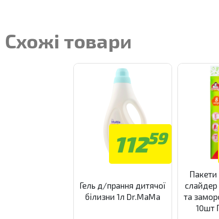
Схожі товари
59
112
Пакети 
Гель д/прання дитячої
слайдер
білизни 1л Dr.MaMa
та замор
10шт 