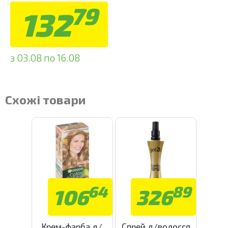
79
132
з 03.08 по 16.08
Схожі товари
64
89
106
326
Крем-фарба д/
Спрей д/волосся