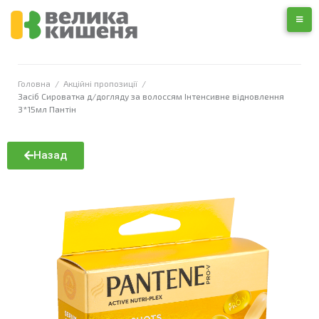
Головна
/
Акційні пропозиції
/
Засіб Сироватка д/догляду за волоссям Інтенсивне відновлення
3*15мл Пантін
Назад