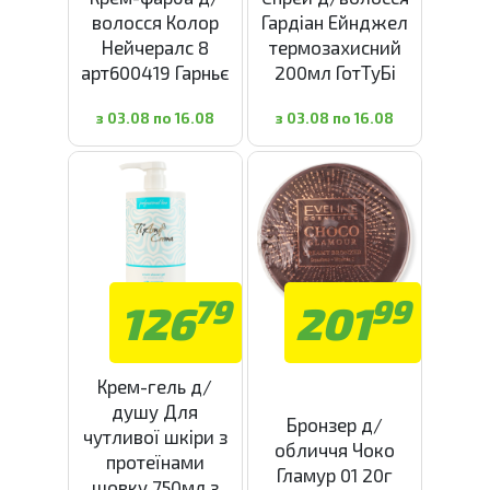
волосся Колор
Гардіан Ейнджел
Нейчералс 8
термозахисний
арт600419 Гарньє
200мл ГотТуБі
з 03.08 по 16.08
з 03.08 по 16.08
79
99
126
201
Крем-гель д/
душу Для
Бронзер д/
чутливої шкіри з
обличчя Чоко
протеїнами
Гламур 01 20г
шовку 750мл з