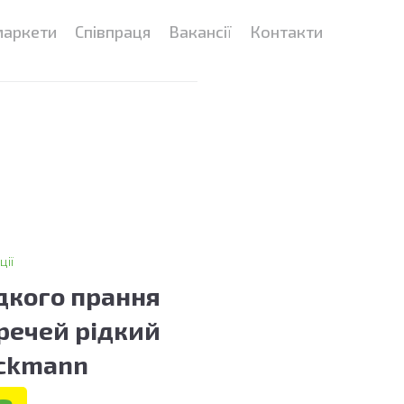
маркети
Співпраця
Вакансії
Контакти
ції
дкого прання
речей рідкий
eckmann