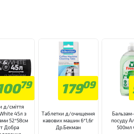
79
09
100
179
и д/сміття
White 45л з
Таблетки д/очищення
Бальзам-
ами 52*58см
кавових машин 6*1,6г
посуду А
т Добра
Др.Бекман
500мл