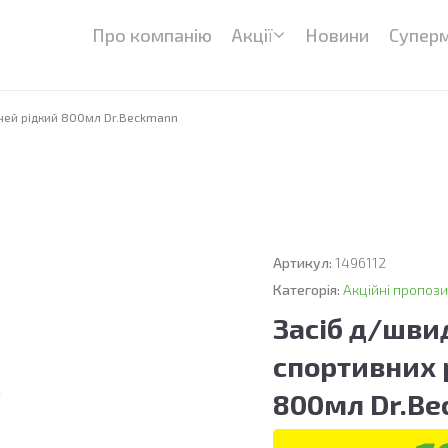
Про компанію
Акції
Новини
Супер
чей рідкий 800мл Dr.Beckmann
Артикул:
1496112
Категорія:
Акційні пропози
Засіб д/шви
спортивних 
800мл Dr.B