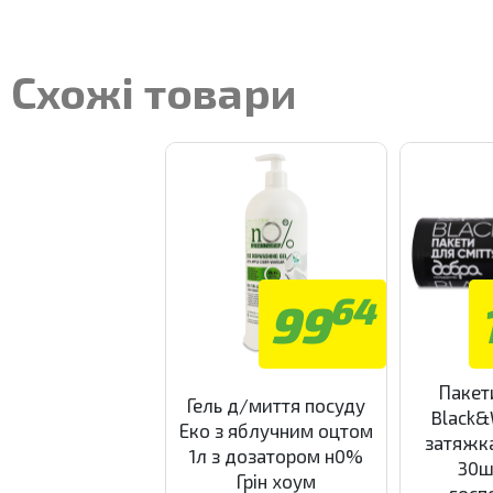
Схожі товари
64
99
Пакет
Гель д/миття посуду
Black&
Еко з яблучним оцтом
затяжк
1л з дозатором н0%
30ш
Грін хоум