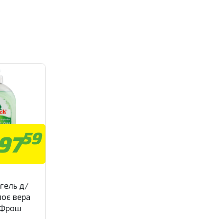
59
97
гель д/
лоє вера
 Фрош