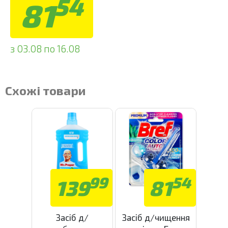
54
81
з 03.08 по 16.08
Схожі товари
99
54
139
81
Засіб д/
Засіб д/чищення