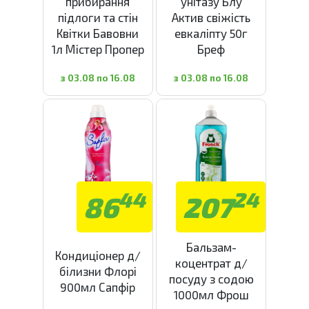
прибирання
унітазу Блу
підлоги та стін
Актив свіжість
Квітки Бавовни
евкаліпту 50г
1л Містер Пропер
Бреф
з 03.08 по 16.08
з 03.08 по 16.08
44
24
86
207
Бальзам-
Кондиціонер д/
коцентрат д/
білизни Флорі
посуду з содою
900мл Сапфір
1000мл Фрош