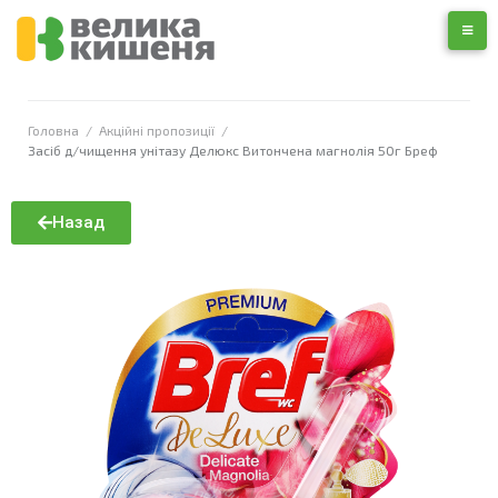
Головна
/
Акційні пропозиції
/
Засіб д/чищення унітазу Делюкс Витончена магнолія 50г Бреф
Назад