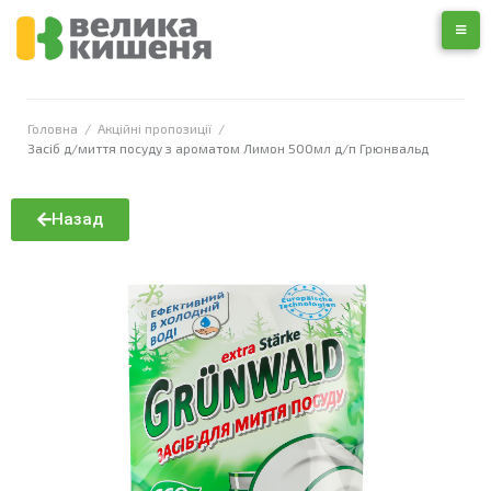
Головна
/
Акційні пропозиції
/
Засіб д/миття посуду з ароматом Лимон 500мл д/п Грюнвальд
Назад