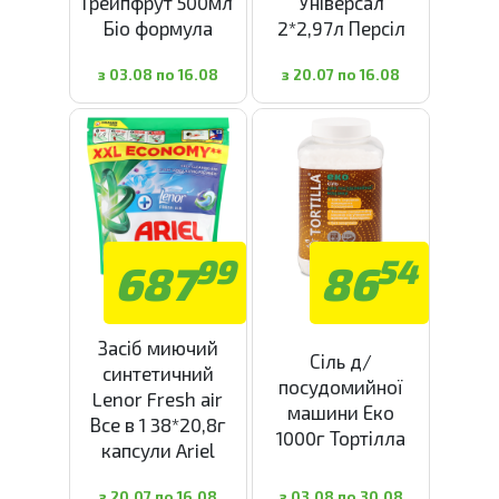
Грейпфрут 500мл
Універсал
Біо формула
2*2,97л Персіл
з 03.08 по 16.08
з 20.07 по 16.08
99
54
687
86
Засіб миючий
Сіль д/
синтетичний
посудомийної
Lenor Fresh air
машини Еко
Все в 1 38*20,8г
1000г Тортілла
капсули Ariel
з 20.07 по 16.08
з 03.08 по 30.08