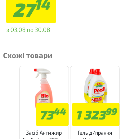
14
27
з 03.08 по 30.08
Схожі товари
44
99
73
1 323
Засіб Антижир
Гель д/прання