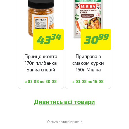
34
99
43
30
Гірчиця жовта
Приправа з
170г пл/банка
смаком курки
Банка спецій
160г Мівіна
з 03.08 по 30.08
з 03.08 по 16.08
Дивитись всі товари
© 2026 Велика Кишеня