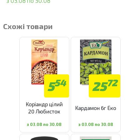
з 03.08 по 30.08
Схожі товари
54
72
5
25
Коріандр цілий
Кардамон 6г Еко
20 Любисток
з 03.08 по 30.08
з 03.08 по 30.08