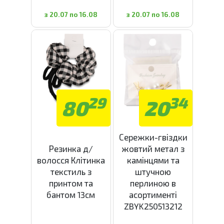
з 20.07 по 16.08
з 20.07 по 16.08
29
34
80
20
Сережки-гвіздки
Резинка д/
жовтий метал з
волосся Клітинка
камінцями та
текстиль з
штучною
принтом та
перлиною в
бантом 13см
асортименті
ZBYK250513212