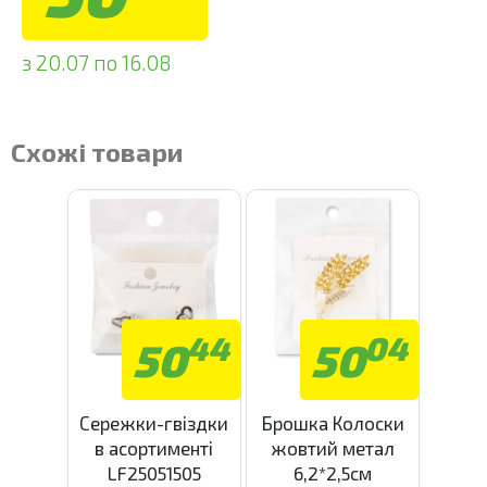
з 20.07 по 16.08
Схожі товари
44
04
50
50
Сережки-гвіздки
Брошка Колоски
в асортименті
жовтий метал
LF25051505
6,2*2,5см