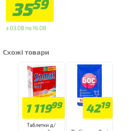
59
35
з 03.08 по 16.08
Схожі товари
99
19
1 119
42
Таблетки д/