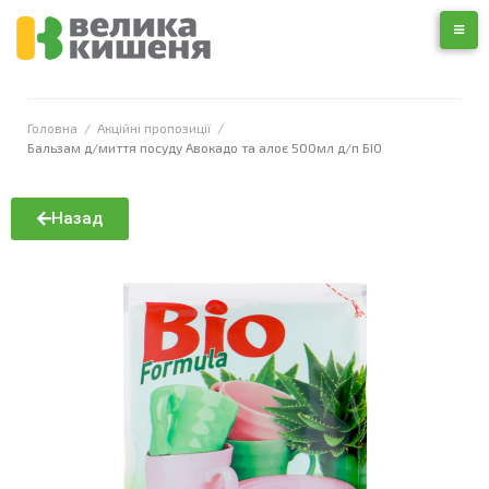
Головна
/
Акційні пропозиції
/
Бальзам д/миття посуду Авокадо та алоє 500мл д/п БІО
Назад