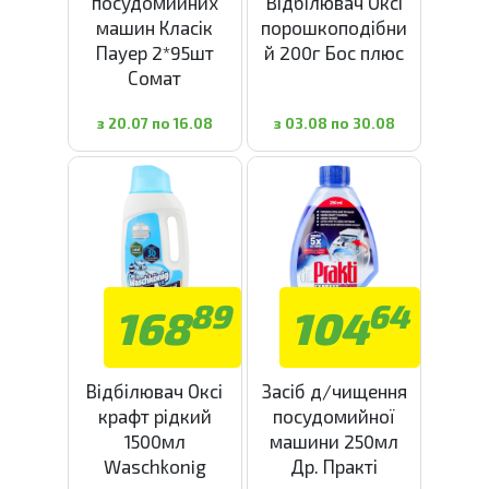
посудомийних
Відбілювач Оксі
машин Класік
порошкоподібни
Пауер 2*95шт
й 200г Бос плюс
Сомат
з 20.07 по 16.08
з 03.08 по 30.08
89
64
168
104
Відбілювач Оксі
Засіб д/чищення
крафт рідкий
посудомийної
1500мл
машини 250мл
Waschkonig
Др. Практі