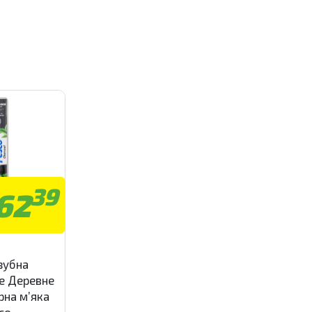
39
62
зубна
e Деревне
рна м’яка