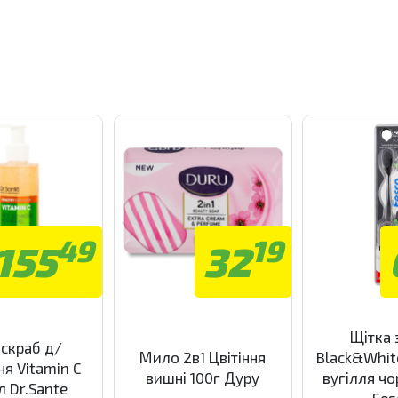
49
19
155
32
Щітка 
-скраб д/
Мило 2в1 Цвітіння
Black&Whit
я Vitamin C
вишні 100г Дуру
вугілля чо
 Dr.Sante