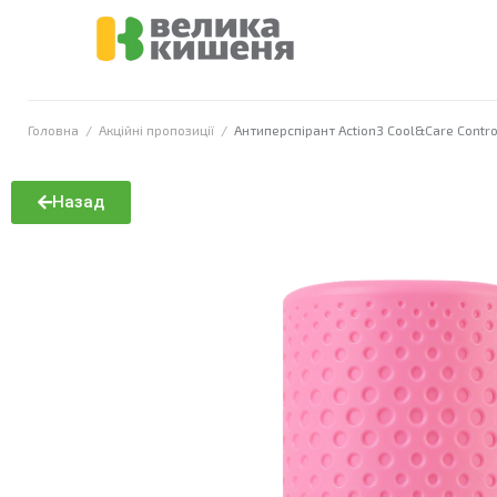
Головна
/
Акційні пропозиції
/
Антиперспірант Action3 Cool&Care Contr
Назад