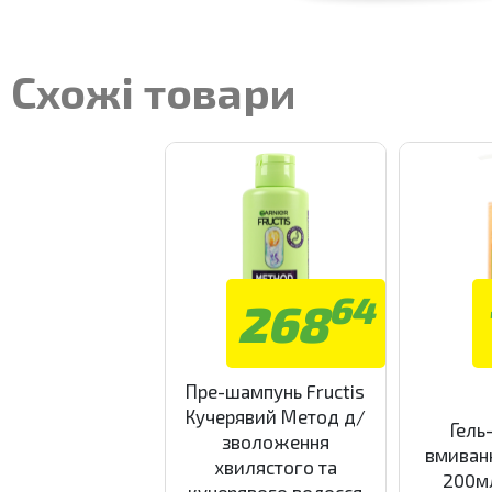
Схожі товари
64
268
Пре-шампунь Fructis
Кучерявий Метод д/
Гель
зволоження
вмиванн
хвилястого та
200мл