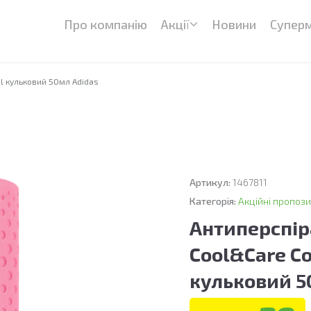
Про компанію
Акції
Новини
Супер
ol кульковий 50мл Adidas
Артикул:
1467811
Категорія:
Акційні пропози
Антиперспір
Cool&Care Co
кульковий 5