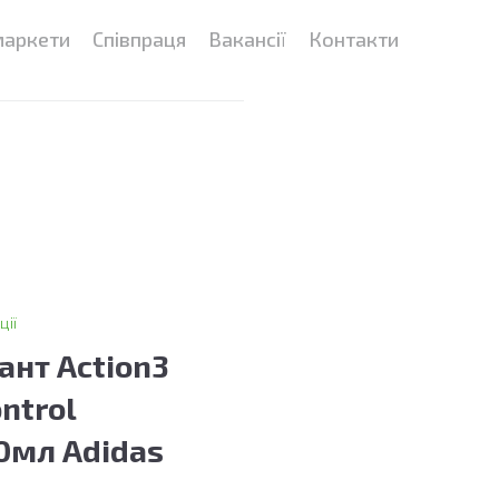
маркети
Співпраця
Вакансії
Контакти
ції
ант Action3
ntrol
0мл Adidas