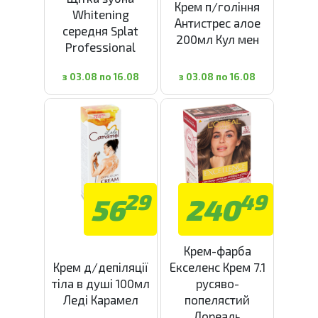
Крем п/гоління
Whitening
Антистрес алое
середня Splat
200мл Кул мен
Professional
з 03.08 по 16.08
з 03.08 по 16.08
29
49
56
240
Крем-фарба
Крем д/депіляції
Екселенс Крем 7.1
тіла в душі 100мл
русяво-
Леді Карамел
попелястий
Лореаль