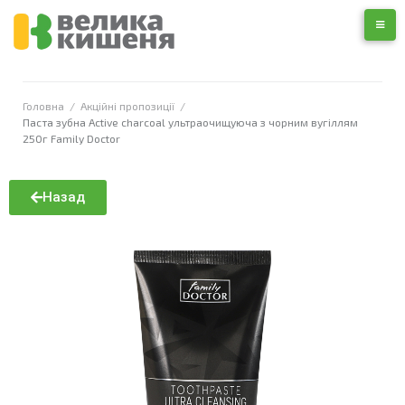
Головна
/
Акційні пропозиції
/
Паста зубна Active charcoal ультраочищуюча з чорним вугіллям
250г Family Doctor
Назад