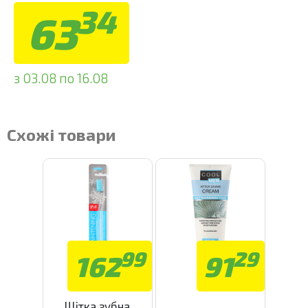
34
63
з 03.08 по 16.08
Схожі товари
99
29
162
91
Щітка зубна