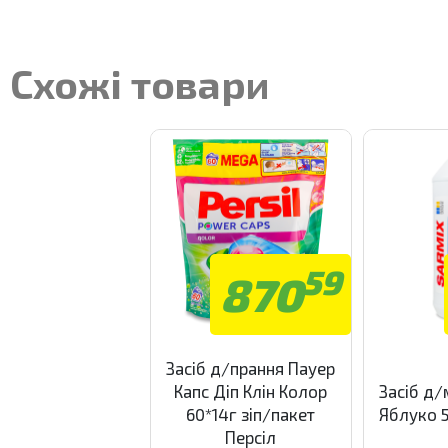
Схожі товари
59
870
Засіб д/прання Пауер
Капс Діп Клін Колор
Засіб д/
60*14г зіп/пакет
Яблуко 
Персіл