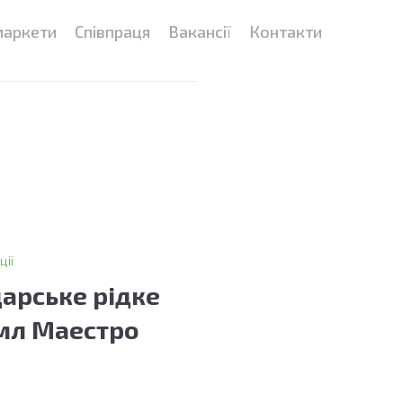
маркети
Співпраця
Вакансії
Контакти
ції
арське рідке
мл Маестро