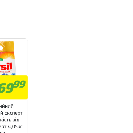
99
69
мийний
й Експерт
жість від
мат 4,05кг