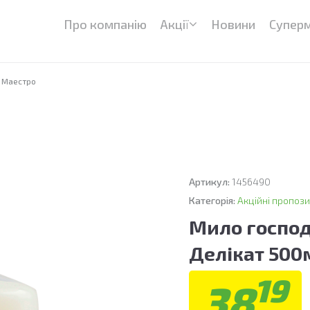
Про компанію
Акції
Новини
Супер
л Маестро
Артикул:
1456490
Категорія:
Акційні пропози
Мило господ
Делікат 500
19
38