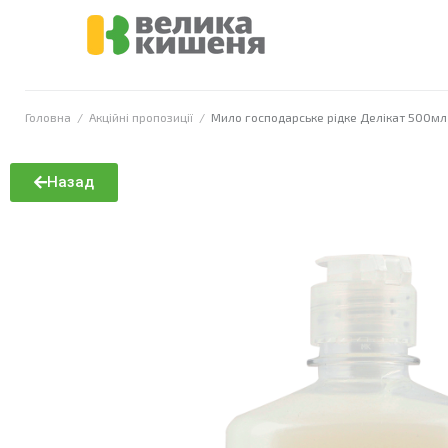
Головна
/
Акційні пропозиції
/
Мило господарське рідке Делікат 500м
Назад