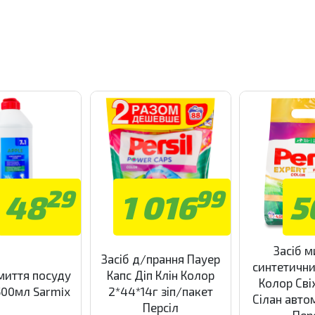
29
99
48
1 016
5
Засіб 
Засіб д/прання Пауер
синтетични
миття посуду
Капс Діп Клін Колор
Колор Сві
500мл Sarmix
2*44*14г зіп/пакет
Сілан авто
Персіл