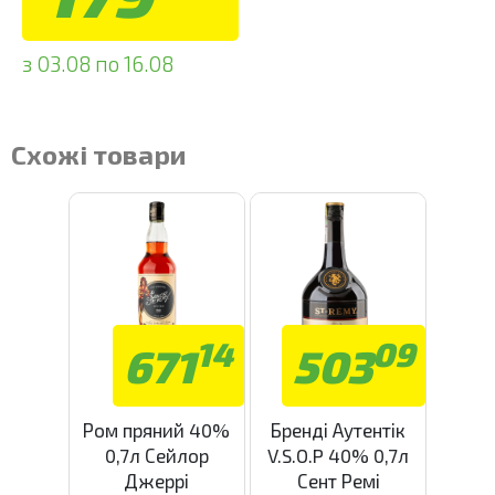
з 03.08 по 16.08
Схожі товари
14
09
671
503
Ром пряний 40%
Бренді Аутентік
0,7л Сейлор
V.S.O.P 40% 0,7л
Джеррі
Сент Ремі