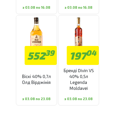
з 03.08 по 16.08
з 03.08 по 16.08
39
04
552
197
Бренді Divin VS
Віскі 40% 0,7л
40% 0,5л
Олд Вірджінія
Legenda
Moldavei
з 03.08 по 23.08
з 03.08 по 23.08