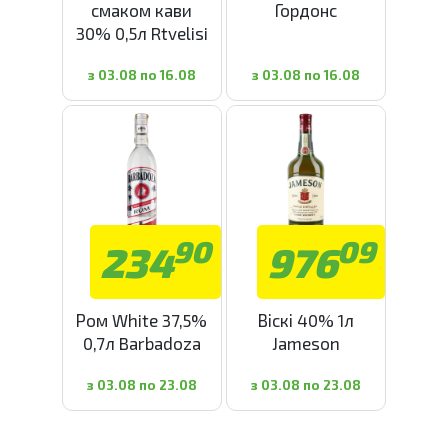
смаком кави
Гордонс
30% 0,5л Rtvelisi
з 03.08 по 16.08
з 03.08 по 16.08
90
09
234
976
Ром White 37,5%
Віскі 40% 1л
0,7л Barbadoza
Jameson
з 03.08 по 23.08
з 03.08 по 23.08