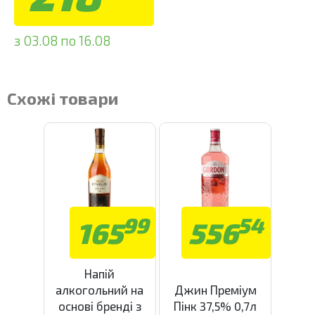
з 03.08 по 16.08
Схожі товари
99
54
165
556
Напій
алкогольний на
Джин Преміум
основі бренді з
Пінк 37,5% 0,7л